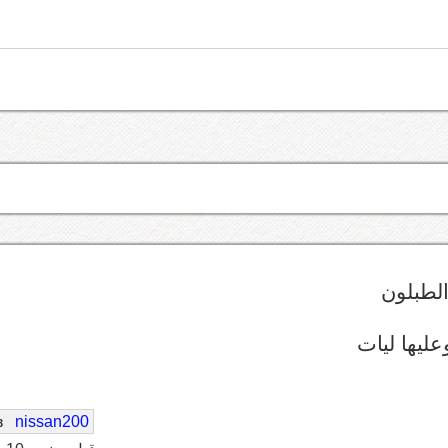
الطبلون
ليها ليات
nissan200
3