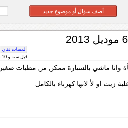
أضف سؤال أو موضوع جديد
لمسات فنان
قبل سنه و 10 شهر
 عليكم عندي مازدا 6 موديل 2013 فجأة وانا ماشي بالسيارة ممكن من مطبات صغي
 زيت او لأ لانها كهرباء بالكامل