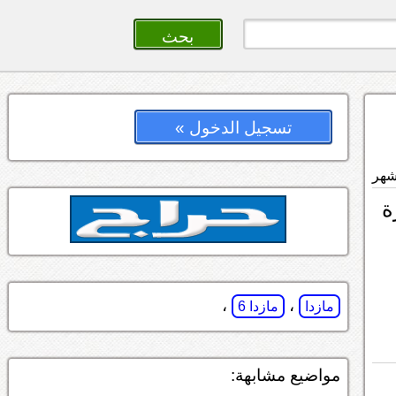
تسجيل الدخول »
رة
،
،
مازدا
مازدا 6
مواضيع مشابهة: